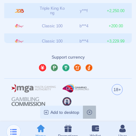
联系我们
产品展示
开云(kaiyun)中国官网-开云体育赛事平台-中文首页赛事更新
All
Rights by
开云体育