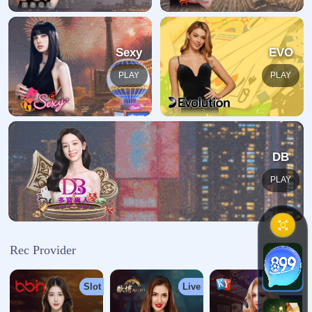
很抱歉，我们似乎找不到您请求的页面。这可能是因为您键
入的网址不正确。
返回首页
关于我们
开云体育平台为用户提供官网首页与快速进入通道，涵盖足
球篮球赛事资讯、赛程安排与实时比分更新，同时支持...