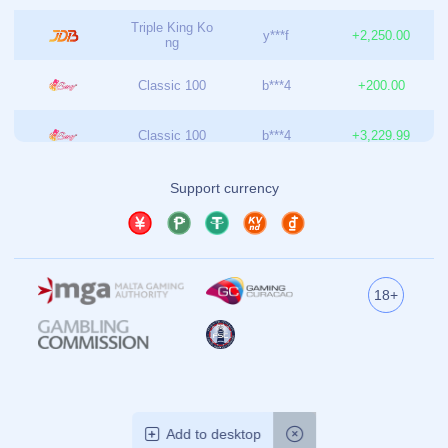
团队介绍
新闻资讯
联系我们
产品展示