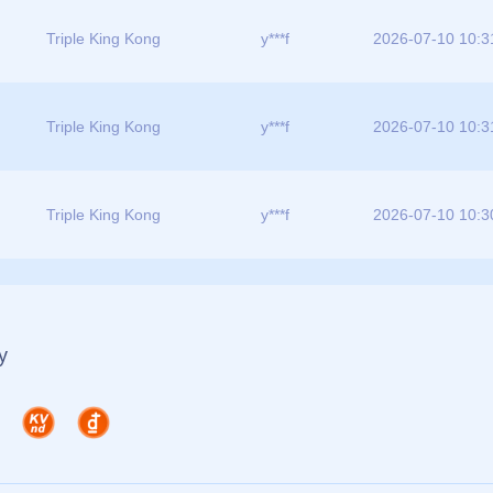
联系我们
栏目导航
河北省廊坊市广阳区
关于我们
新世纪步行街管理委
服务介绍
员会
团队介绍
021-6654977
新闻资讯
admin@chs-
kysports.com
联系我们