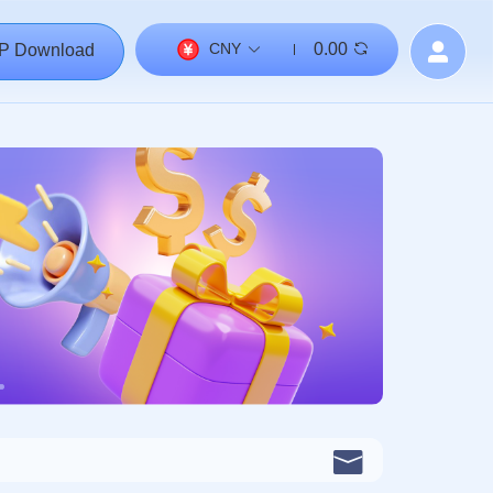
021-6654977
立即咨询