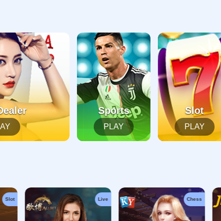
网站首页
404