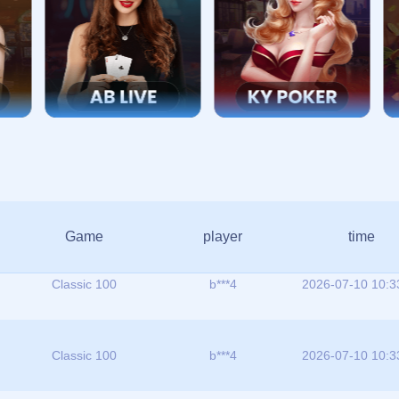
哎呀！找不到页面！
，我们似乎找不到您请求的页面。这可能是因为您键入的网址不
返回首页