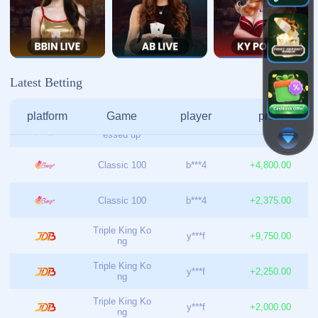
联系我们
河北省廊坊市广阳区新世纪步行街管理委员会
021-6654977
admin@chs-kysports.com
栏目导航
关于我们
服务介绍