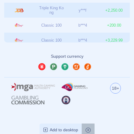
团队介绍
新闻资讯
联系我们
产品展示