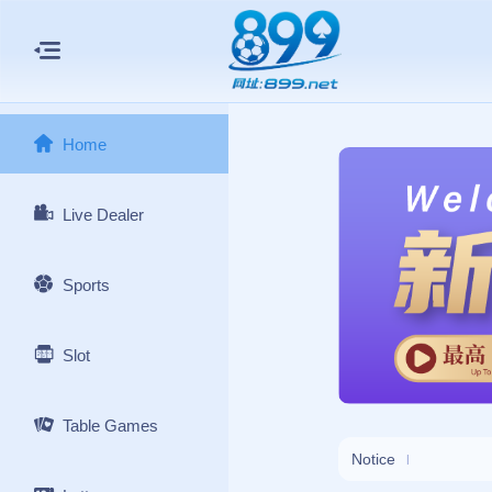
河北省廊坊市广阳区新世纪步行街管理委
网站
联系