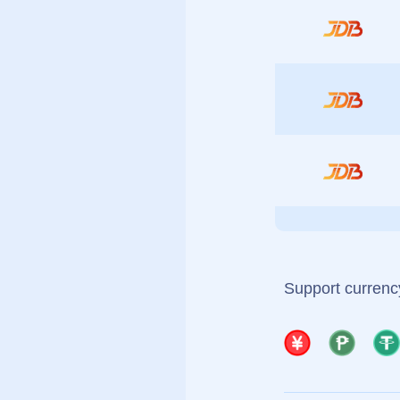
关于我们
开云体育平台为用户提供官网首页与
快速进入通道，涵盖足球篮球赛事资
讯、赛程安排与实时比分更新，同时
支持...