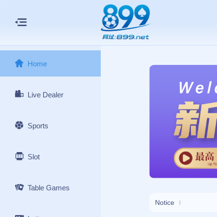
河北省廊坊市广阳区新世纪步行街管理委
网站
联系