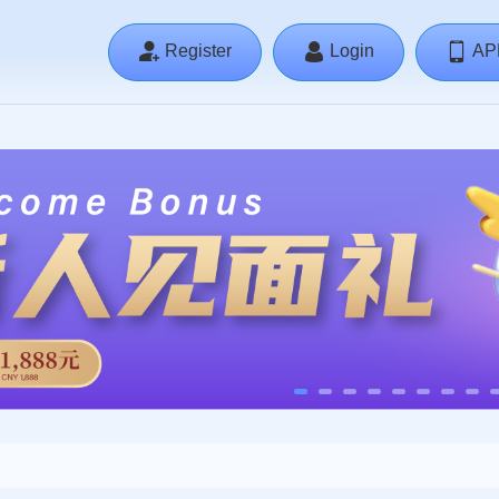
员会
首页
关于我们
服务介绍
团队介绍
新闻资讯
我们
404