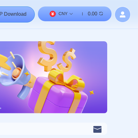
021-6654977
立即咨询