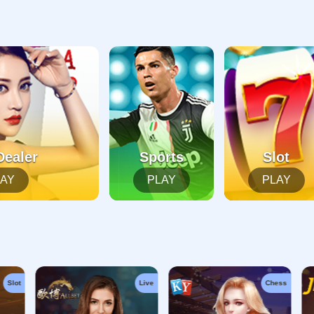
网站首页
404