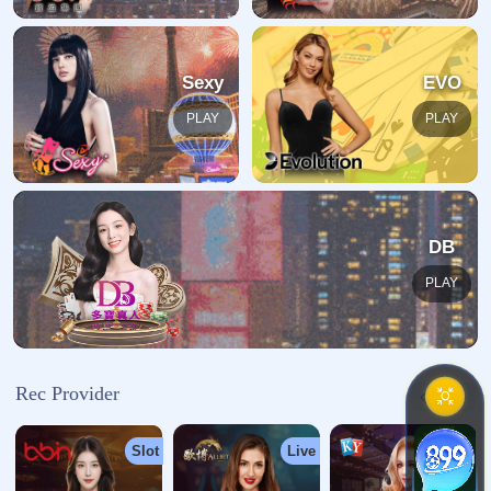
哎呀！找不到页面！
很抱歉，我们似乎找不到您请求的页面。这可能是因为您键
入的网址不正确。
返回首页
关于我们
开云体育平台为用户提供官网首页与快速进入通道，涵盖足
球篮球赛事资讯、赛程安排与实时比分更新，同时支持...