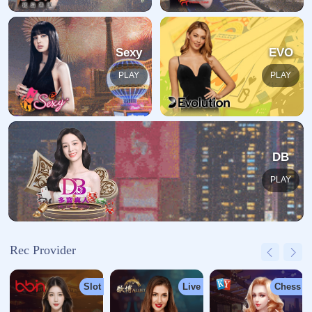
的核心议题。尤其在信息高度透明的时代 单纯依靠直觉和球
迷情怀往往难以战胜庄家 更无法在长期中维持稳定回报 因此
构建一套以数据为基础的决策框架显得尤为关键。
数据驱动投注的核心理念
所谓以专业数据驱动的投注分析 核心不在于预测“谁一定会
赢” 而是在于评估“概率与赔率是否匹配”。世界杯投注平台通
常会根据球队实力 市场热度 伤停情况以及历史交锋等因素开
出初始赔率 并随着资金流向不断微调。理性的分析并不是与
盘口对着干 而是通过客观数据评估一支球队真实获胜概率 再
与平台提供的赔率进行对比 当发现某一选项的 implied
probability 隐含概率低于自己评估的真实概率时 才视为存
在统计意义上的价值。这种价值投注的逻辑本质上是概率与
回报比之间的数学关系 而非简单的“押强队”。在这一框架下
数据的功能是帮助我们更精确地估计事件发生的可能性 并不
断校正自己的判断偏差。