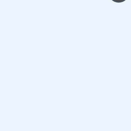
关于我们
开云体育平台为用户提供官网首页与快速进入通
道，涵盖足球篮球赛事资讯、赛程安排与实时比分
更新，同时支持...