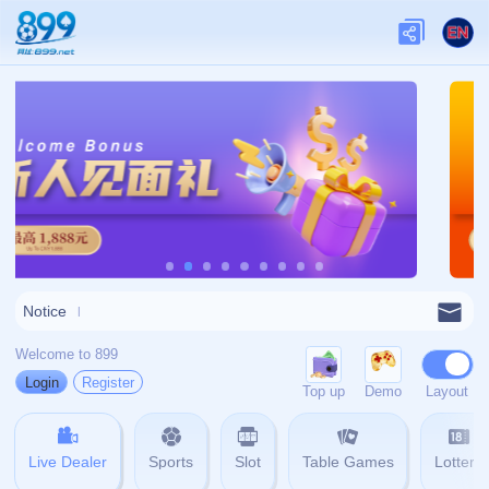
河北省廊坊市广阳区新世纪步行街管理委员会
021-6654977
新闻资讯
网站首页
新闻资讯