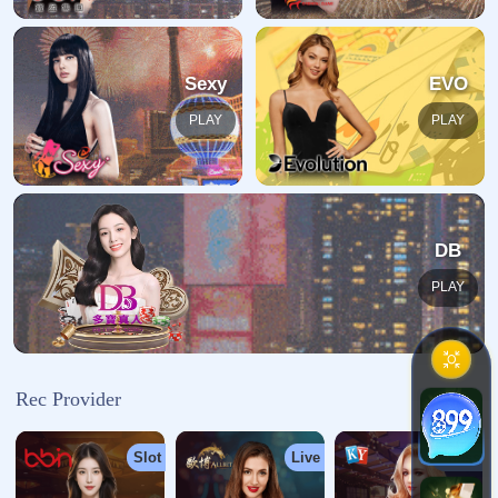
很抱歉，我们似乎找不到您请求的页面。这可能是因为您键
入的网址不正确。
返回首页
关于我们
开云体育平台为用户提供官网首页与快速进入通道，涵盖足
球篮球赛事资讯、赛程安排与实时比分更新，同时支持...