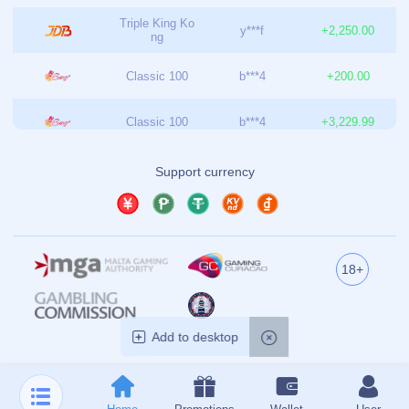
联系我们
产品展示
开云(kaiyun)中国官网-开云体育赛事平台-中文首页赛事更新
All
Rights by
开云体育