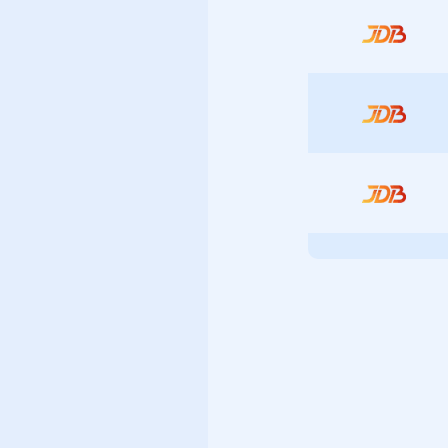
他们更在意长期的收益平衡，通过不断调整赔
实力一般的对手，初赔可能给出1.40左右的
向这支热门球队，庄家就可能将主胜赔率略微调高
平局、客胜赔率进行风险对冲。
在这种情况下，你看到的并非纯粹实力差距，而
果的赔率就越有可能被压低，长期来看未必是对
真实胜率之间的差距，这个差距恰恰是实战中
二 常见赔率类型与基本解读思路
世界杯竞猜中，玩家接触最多的是全场胜平负
点，但本质仍离不开概率。以胜平负为例，欧赔会给
4.50。我们可以通过简单换算，把它理解成概率分布。比如
0.294，1 / 4.50 ≈ 0.222，再将它
值得注意的是，仅依靠表面赔率并不足够。实