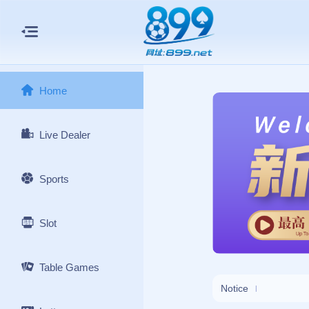
河北省廊坊市广阳区新世纪步行街管理委
网站
联系