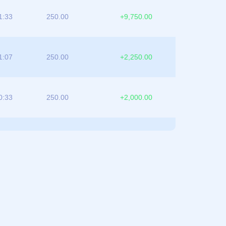
栏目导航
关于我们
服务介绍
团队介绍
新闻资讯
联系我们
热门新闻