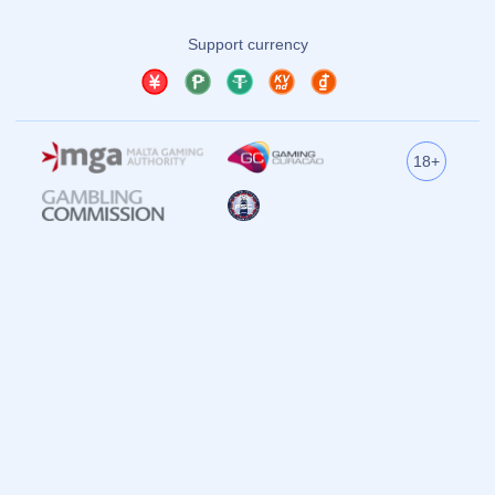
巴佩
2026-08-07
世界杯直播网站最佳
2026-08-07
世界杯盘口开户最新网址
2026-08-07