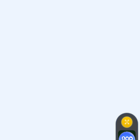
从以往世界杯经验提炼出的安全教训
回顾过去几届世界杯 可以发现一些高度重复的风险模式 每到
赛事高潮期 很多并无正规资质的平台突然上线 承诺极高的返
奖率和即时结算 等到赛事结束或某个关键阶段后 即以“系统
维护”“服务器迁移”为由陆续失联 受害者往往分布在多个国家
很难通过传统法律途径集中维权 其次 大量诈骗行为打着“客
服回访”“系统异常需要验证”的旗号 在凌晨或比赛结束后高频
联系玩家 利用对方处于情绪波动期 判断力下降的特点 获取
验证码与敏感信息 再者 部分玩家在世界杯结束后才发现 自
己曾多次在“冷门小平台”留下证件照片和银行卡信息 这些数
据在黑市上被打包出售 用于后续贷款诈骗或身份冒用。这些
反复上演的剧本 为即将到来的2026世界杯提供了清晰的负
面样本 如果我们能有意识地对照这些案例 调整下注习惯 很
多原本可以预见的损失就完全可以避免