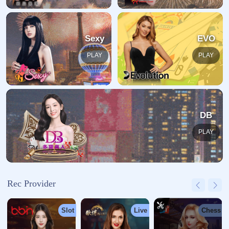
世界杯下注安全
明确2026世界杯下注安全的核心含义
很多人提到“下注安全”，只想到资金是否能顺利出入金，事
实上这只是其中一部分。更完整的含义应包括三个维度 法律
合规安全 账户与资金安全 信息与行为安全。法律合规安全关
注的是你所在地区是否允许参与体育博彩 以及什么样的平台
与方式是被许可的 账户与资金安全主要涉及平台资质 支付渠
道 稳定提现 以及防止黑金平台卷款跑路 信息与行为安全则
牵涉到个人身份隐私 数据加密 防诈骗 以及如何避免在情绪
失控时做出高风险操作。只有在这三方面都具备基本保护时
我们才能说自己的
世界杯下注环境相对安全
法律与合规不清楚的下注一开始就埋下隐患