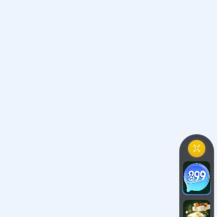
当你面对市面上众多标榜世界杯预测的平台时 不妨用一套简
单的过滤思路 首先排除那些过度承诺的产品 例如宣称长期稳
定高命中 永不失手 或用醒目字样标注短期收益的 这类平台
往往更重视营销而不是模型 其次观察其是否提供
历史公开记
录
优质平台会把过去阶段性的预测表现以时间轴或统计报表
形式呈现 不会只展示精选后的成功案例 再次可以查看其分析
内容是否具有一致性 同一平台在不同比赛中的逻辑若经常自
相矛盾 或频繁追随热点舆论 说明其决策框架并不稳定 最后
看平台是否鼓励用户建立自己的判断而不是盲从 比如是否提
供自主调整参数的工具 开放的讨论区以及对不同观点的包容
度 一个真正值得推荐的世界杯预测平台 应该是能够陪伴用户
提高认知的伙伴 而不是只输出单向结论的黑箱