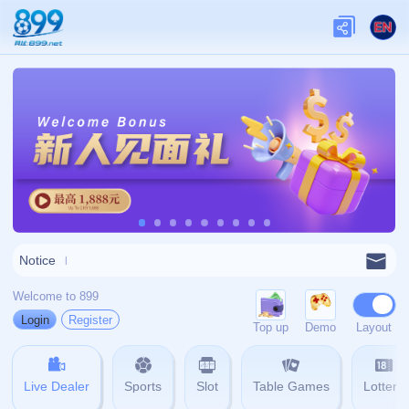
河北省廊坊市广阳区新世纪步行街管理委员会
021-6654977
新闻资讯
网站首页
新闻资讯