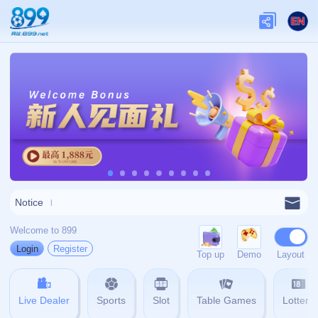
河北省廊坊市广阳区新世纪步行街管理委员会
021-6654977
404
网站首页
404