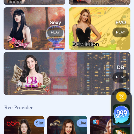
很抱歉，我们似乎找不到您请求的页面。这可能是因为您键
入的网址不正确。
返回首页
关于我们
开云体育平台为用户提供官网首页与快速进入通道，涵盖足
球篮球赛事资讯、赛程安排与实时比分更新，同时支持...