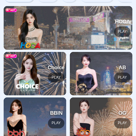
哎呀！找不到页面！