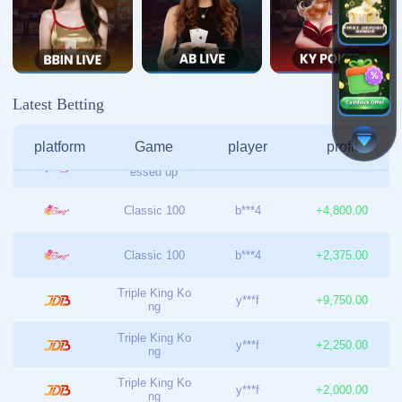
联系我们
河北省廊坊市广阳区新世纪步行街管理委员会
021-6654977
admin@chs-kysports.com
栏目导航
关于我们
服务介绍
团队介绍
新闻资讯