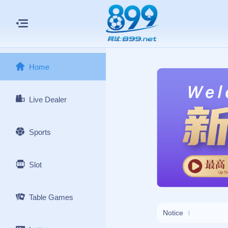
河北省廊坊市广阳区新世纪步行街管理委
网站
联系