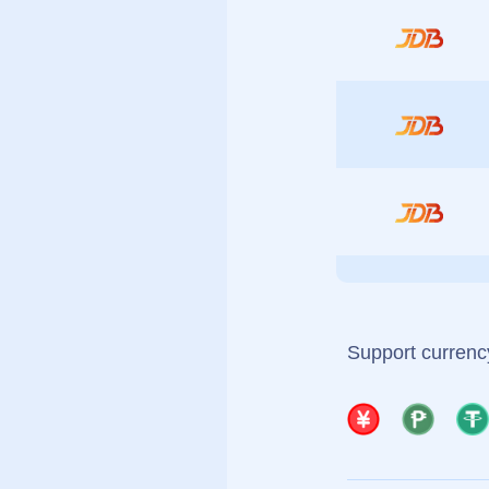
关于我们
开云体育平台为用户提供官网首页与
快速进入通道，涵盖足球篮球赛事资
讯、赛程安排与实时比分更新，同时
支持...