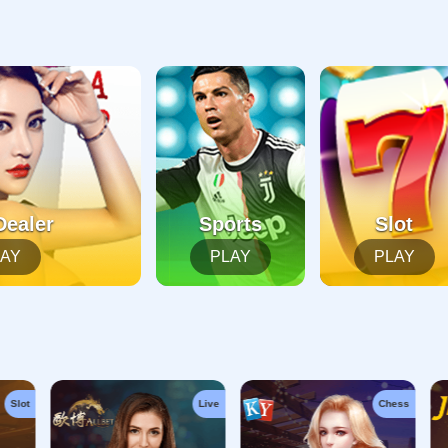
网站首页
404