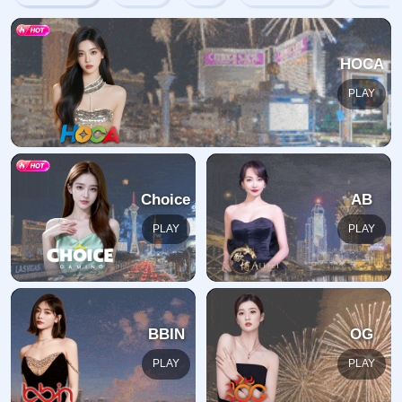
哎呀！找不到页面！