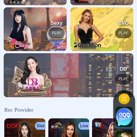
很抱歉，我们似乎找不到您请求的页面。这可能是因为您键
入的网址不正确。
返回首页
关于我们
开云体育平台为用户提供官网首页与快速进入通道，涵盖足
球篮球赛事资讯、赛程安排与实时比分更新，同时支持...