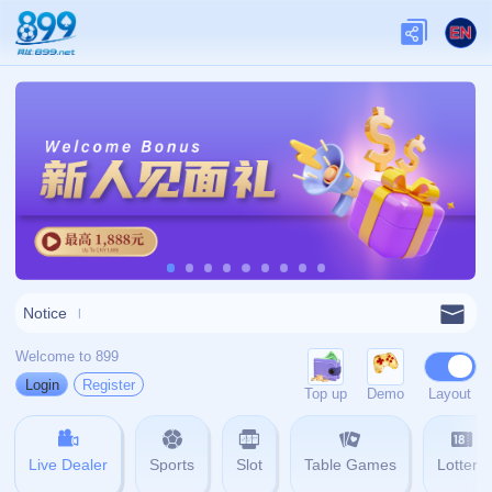
河北省廊坊市广阳区新世纪步行街管理委员会
021-6654977
404
网站首页
404