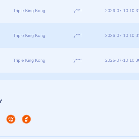
联系我们
栏目导航
河北省廊坊市广阳区
关于我们
新世纪步行街管理委
服务介绍
员会
团队介绍
021-6654977
新闻资讯
admin@chs-
kysports.com
联系我们