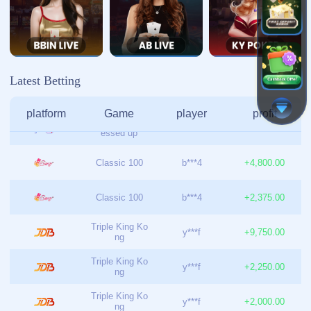
联系我们
河北省廊坊市广阳区新世纪步行街管理委员会
021-6654977
admin@chs-kysports.com
栏目导航
关于我们
服务介绍
团队介绍
新闻资讯