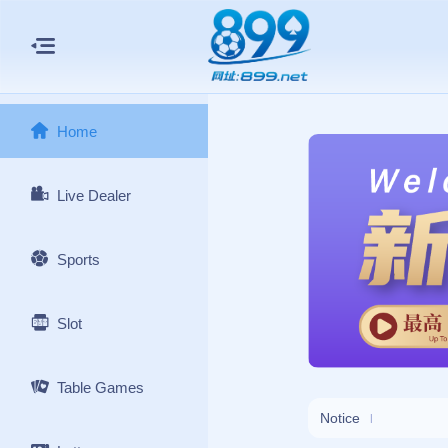
河北省廊坊市广阳区新世纪步行街管理委
网站
联系