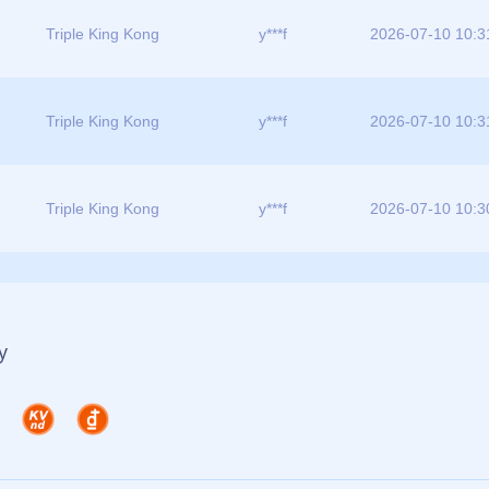
联系我们
栏目导航
河北省廊坊市广阳区
关于我们
新世纪步行街管理委
服务介绍
员会
团队介绍
021-6654977
新闻资讯
admin@chs-
kysports.com
联系我们