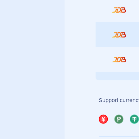
关于我们
开云体育平台为用户提供官网首页与
快速进入通道，涵盖足球篮球赛事资
讯、赛程安排与实时比分更新，同时
支持...