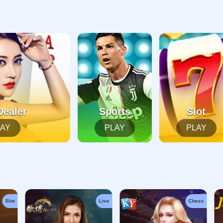
网站首页
404