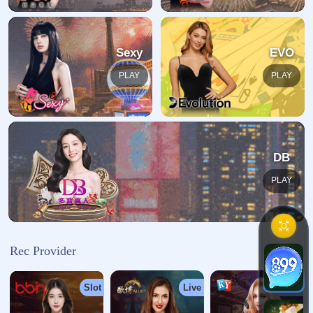
很抱歉，我们似乎找不到您请求的页面。这可能是因为您键
入的网址不正确。
返回首页
关于我们
开云体育平台为用户提供官网首页与快速进入通道，涵盖足
球篮球赛事资讯、赛程安排与实时比分更新，同时支持...