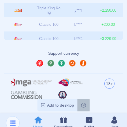
联系我们
产品展示
开云(kaiyun)中国官网-开云体育赛事平台-中文首页赛事更新
All
Rights by
开云体育