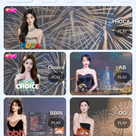
哎呀！找不到页面！