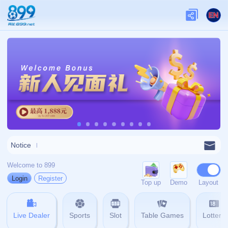
河北省廊坊市广阳区新世纪步行街管理委员会
021-6654977
404
网站首页
404