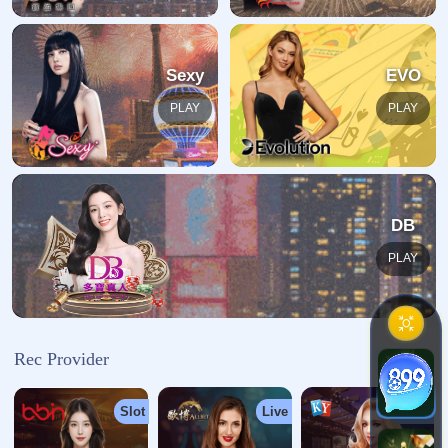
很抱歉，我们似乎找不到您请求的页面。这可能是因为您键
入的网址不正确。
返回首页
关于我们
开云体育平台为用户提供官网首页与快速进入通道，涵盖足
球篮球赛事资讯、赛程安排与实时比分更新，同时支持...