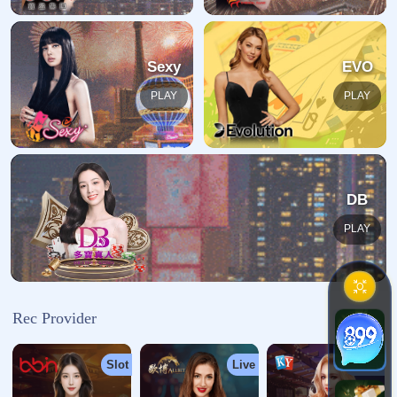
很抱歉，我们似乎找不到您请求的页面。这可能是因为您键
入的网址不正确。
返回首页
关于我们
开云体育平台为用户提供官网首页与快速进入通道，涵盖足
球篮球赛事资讯、赛程安排与实时比分更新，同时支持...