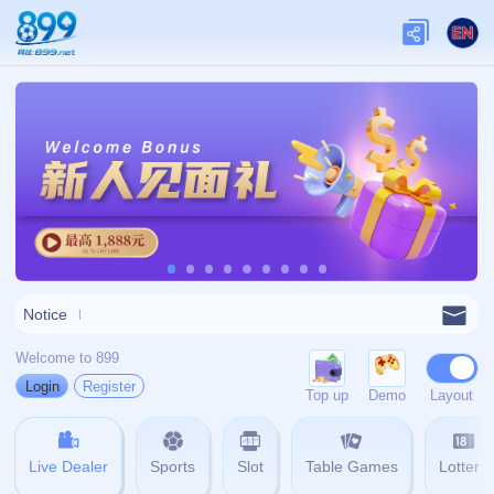
河北省廊坊市广阳区新世纪步行街管理委员会
021-6654977
404
网站首页
404