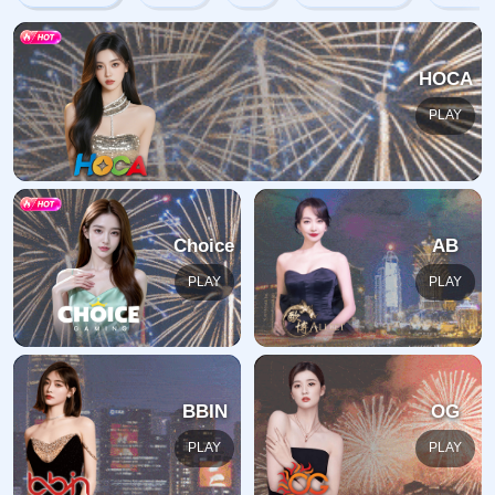
哎呀！找不到页面！