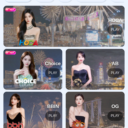
哎呀！找不到页面！