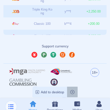
联系我们
产品展示
开云(kaiyun)中国官网-开云体育赛事平台-中文首页赛事更新
All
Rights by
开云体育