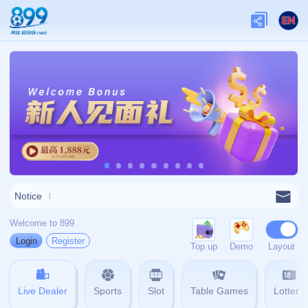
河北省廊坊市广阳区新世纪步行街管理委员会
021-6654977
404
网站首页
404