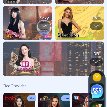
很抱歉，我们似乎找不到您请求的页面。这可能是因为您键
入的网址不正确。
返回首页
关于我们
开云体育平台为用户提供官网首页与快速进入通道，涵盖足
球篮球赛事资讯、赛程安排与实时比分更新，同时支持...