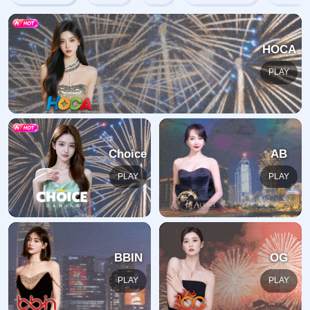
哎呀！找不到页面！