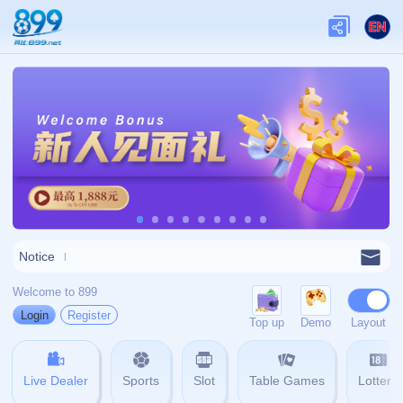
河北省廊坊市广阳区新世纪步行街管理委员会
021-6654977
404
网站首页
404