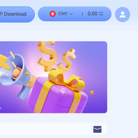
021-6654977
立即咨询