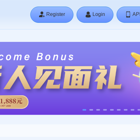
员会
首页
关于我们
服务介绍
团队介绍
新闻资讯
我们
404