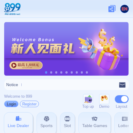
河北省廊坊市广阳区新世纪步行街管理委员会
021-6654977
404
网站首页
404