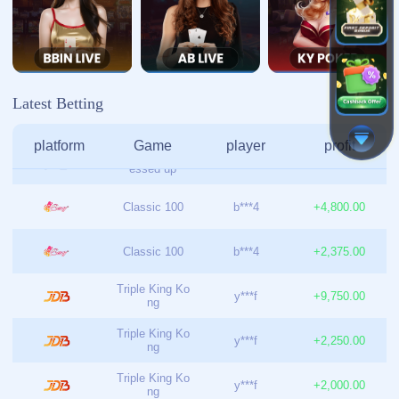
联系我们
河北省廊坊市广阳区新世纪步行街管理委员会
021-6654977
admin@chs-kysports.com
栏目导航
关于我们
服务介绍
团队介绍
新闻资讯