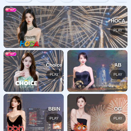
哎呀！找不到页面！