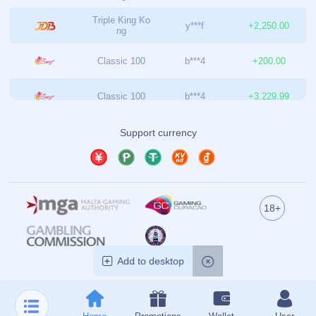
联系我们
产品展示
开云(kaiyun)中国官网-开云体育赛事平台-中文首页赛事更新
All
Rights by
开云体育