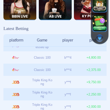
联系我们
河北省廊坊市广阳区新世纪步行街管理委员会
021-6654977
admin@chs-kysports.com
栏目导航
关于我们
服务介绍
团队介绍
新闻资讯