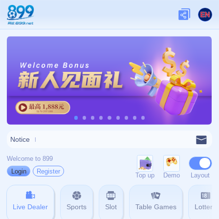
河北省廊坊市广阳区新世纪步行街管理委员会
021-6654977
404
网站首页
404