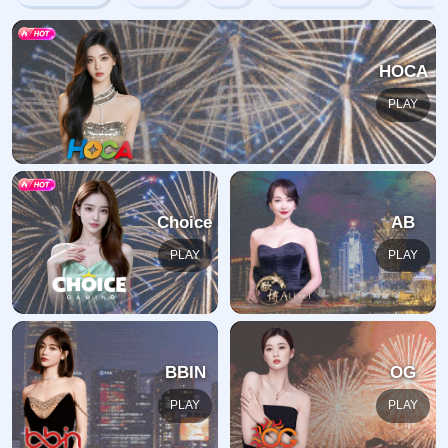
哎呀！找不到页面！