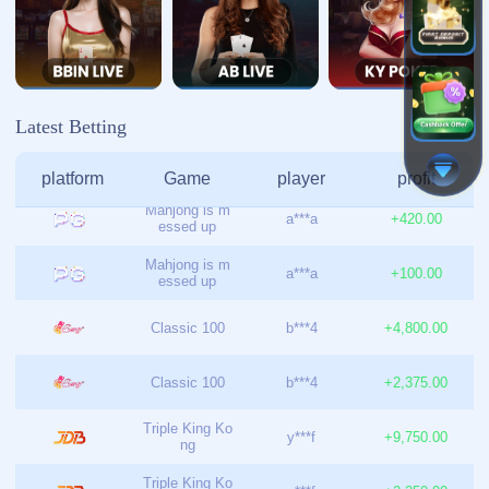
联系我们
河北省廊坊市广阳区新世纪步行街管理委员会
021-6654977
admin@chs-kysports.com
栏目导航
关于我们
服务介绍
团队介绍
新闻资讯