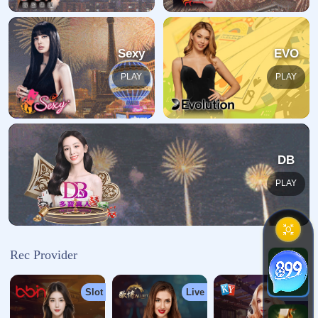
很抱歉，我们似乎找不到您请求的页面。这可能是因为您键
入的网址不正确。
返回首页
关于我们
开云体育平台为用户提供官网首页与快速进入通道，涵盖足
球篮球赛事资讯、赛程安排与实时比分更新，同时支持...