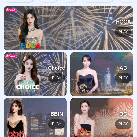
哎呀！找不到页面！