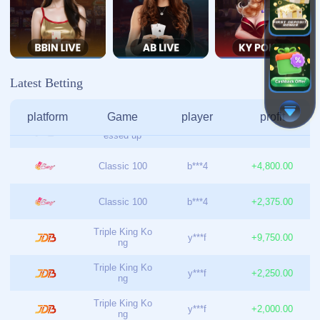
联系我们
河北省廊坊市广阳区新世纪步行街管理委员会
021-6654977
admin@chs-kysports.com
栏目导航
关于我们
服务介绍
团队介绍
新闻资讯