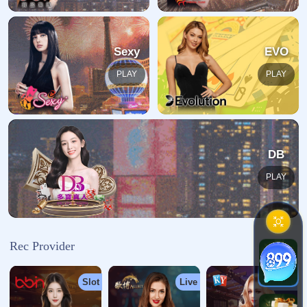
很抱歉，我们似乎找不到您请求的页面。这可能是因为您键
入的网址不正确。
返回首页
关于我们
开云体育平台为用户提供官网首页与快速进入通道，涵盖足
球篮球赛事资讯、赛程安排与实时比分更新，同时支持...