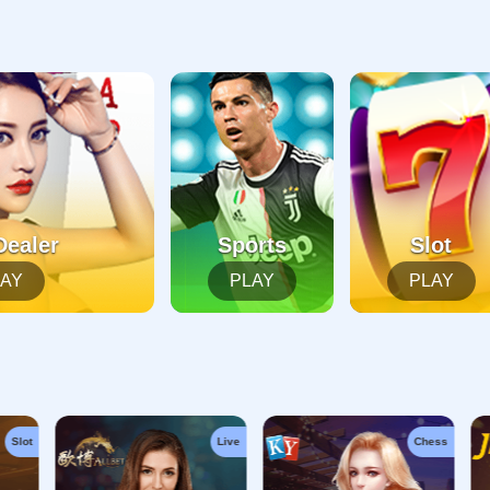
网站首页
404