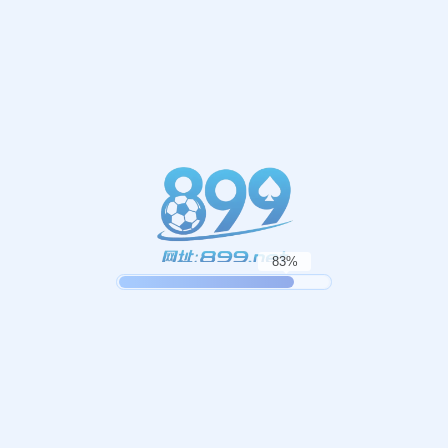
很抱歉，我们似乎找不到您请求的页面。这可能是因为您键
入的网址不正确。
返回首页
关于我们
开云体育平台为用户提供官网首页与快速进入通道，涵盖足
球篮球赛事资讯、赛程安排与实时比分更新，同时支持...