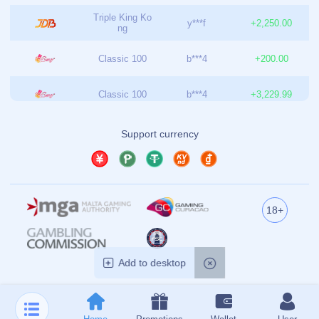
联系我们
产品展示
开云(kaiyun)中国官网-开云体育赛事平台-中文首页赛事更新
All
Rights by
开云体育