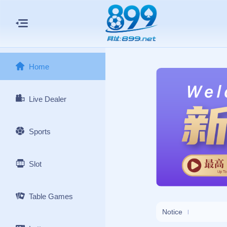
河北省廊坊市广阳区新世纪步行街管理委
网站
联系