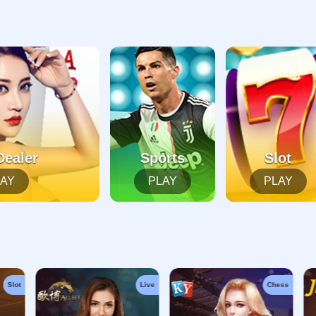
网站首页
404