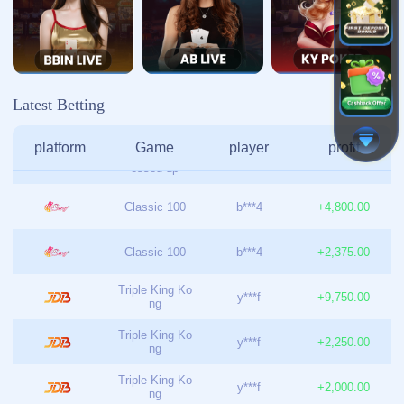
联系我们
河北省廊坊市广阳区新世纪步行街管理委员会
021-6654977
admin@chs-kysports.com
栏目导航
关于我们
服务介绍
团队介绍
新闻资讯