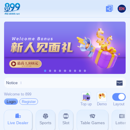
河北省廊坊市广阳区新世纪步行街管理委员会
021-6654977
404
网站首页
404