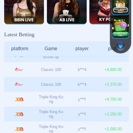
联系我们
河北省廊坊市广阳区新世纪步行街管理委员会
021-6654977
admin@chs-kysports.com
栏目导航
关于我们
服务介绍
团队介绍
新闻资讯