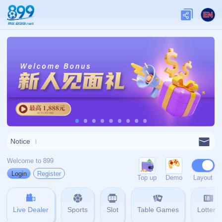
河北省廊坊市广阳区新世纪步行街管理委员会
021-6654977
404
网站首页
404