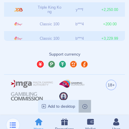
联系我们
产品展示
开云(kaiyun)中国官网-开云体育赛事平台-中文首页赛事更新
All
Rights by
开云体育