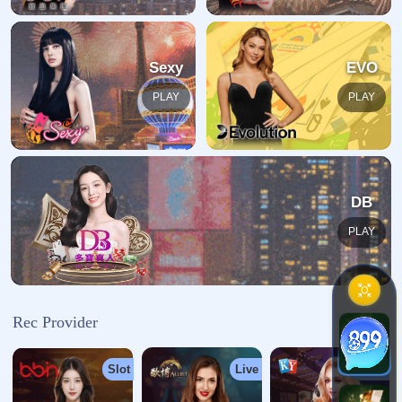
很抱歉，我们似乎找不到您请求的页面。这可能是因为您键
入的网址不正确。
返回首页
关于我们
开云体育平台为用户提供官网首页与快速进入通道，涵盖足
球篮球赛事资讯、赛程安排与实时比分更新，同时支持...