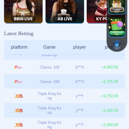
联系我们
河北省廊坊市广阳区新世纪步行街管理委员会
021-6654977
admin@chs-kysports.com
栏目导航
关于我们
服务介绍
团队介绍
新闻资讯