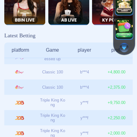
联系我们
河北省廊坊市广阳区新世纪步行街管理委员会
021-6654977
admin@chs-kysports.com
栏目导航
关于我们
服务介绍
团队介绍
新闻资讯