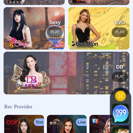
很抱歉，我们似乎找不到您请求的页面。这可能是因为您键
入的网址不正确。
返回首页
关于我们
开云体育平台为用户提供官网首页与快速进入通道，涵盖足
球篮球赛事资讯、赛程安排与实时比分更新，同时支持...