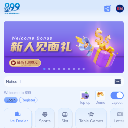
河北省廊坊市广阳区新世纪步行街管理委员会
021-6654977
404
网站首页
404