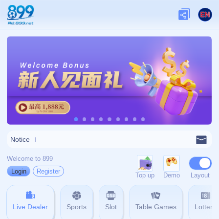
河北省廊坊市广阳区新世纪步行街管理委员会
021-6654977
404
网站首页
404