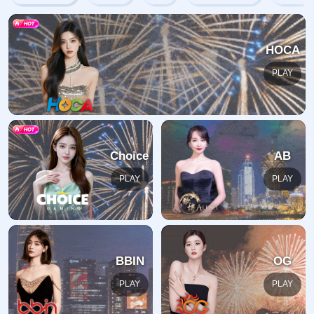
哎呀！找不到页面！