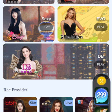
很抱歉，我们似乎找不到您请求的页面。这可能是因为您键
入的网址不正确。
返回首页
关于我们
开云体育平台为用户提供官网首页与快速进入通道，涵盖足
球篮球赛事资讯、赛程安排与实时比分更新，同时支持...