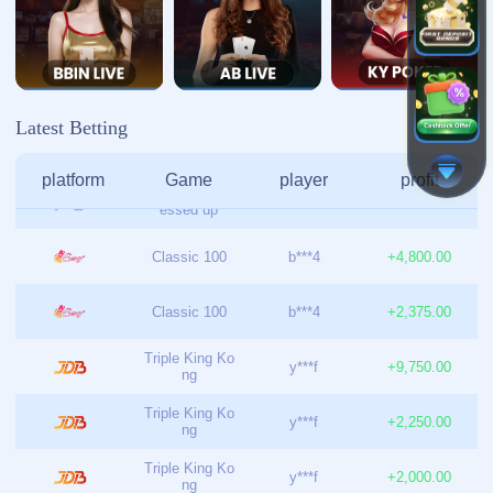
联系我们
河北省廊坊市广阳区新世纪步行街管理委员会
021-6654977
admin@chs-kysports.com
栏目导航
关于我们
服务介绍
团队介绍
新闻资讯