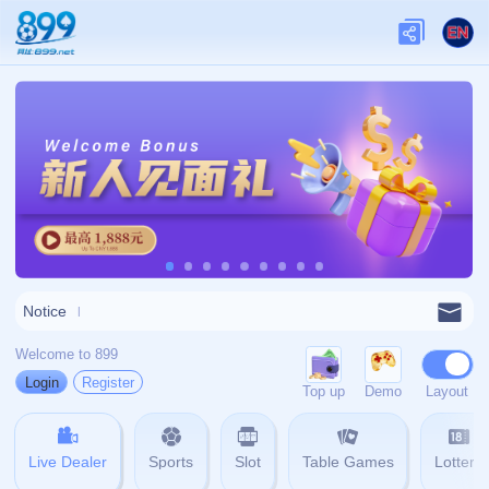
河北省廊坊市广阳区新世纪步行街管理委员会
021-6654977
404
网站首页
404