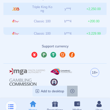
联系我们
产品展示
开云(kaiyun)中国官网-开云体育赛事平台-中文首页赛事更新
All
Rights by
开云体育