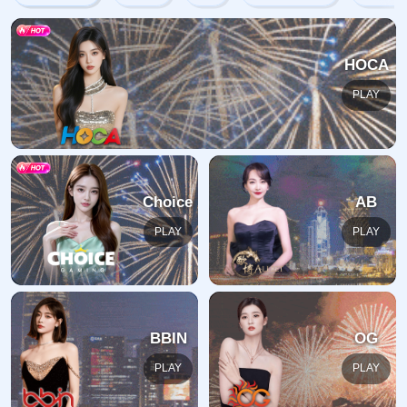
哎呀！找不到页面！