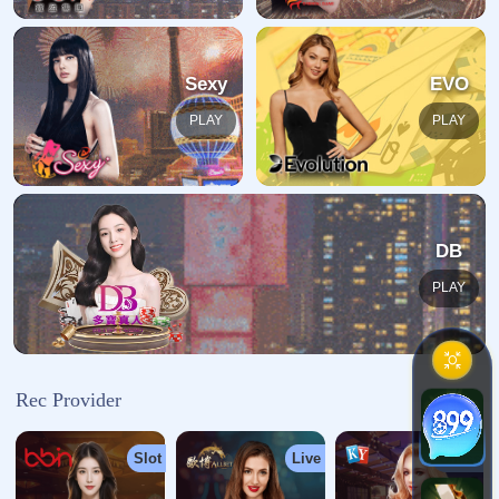
很抱歉，我们似乎找不到您请求的页面。这可能是因为您键
入的网址不正确。
返回首页
关于我们
开云体育平台为用户提供官网首页与快速进入通道，涵盖足
球篮球赛事资讯、赛程安排与实时比分更新，同时支持...