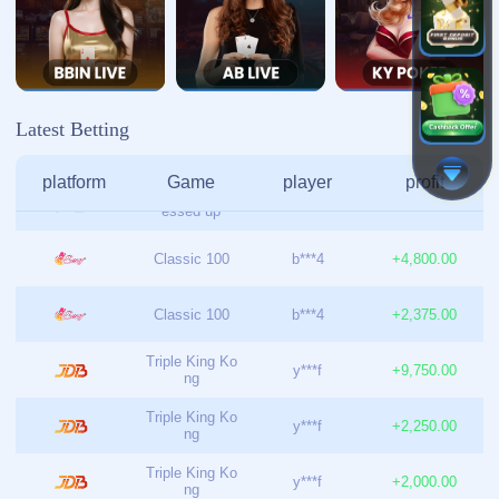
联系我们
河北省廊坊市广阳区新世纪步行街管理委员会
021-6654977
admin@chs-kysports.com
栏目导航
关于我们
服务介绍
团队介绍
新闻资讯