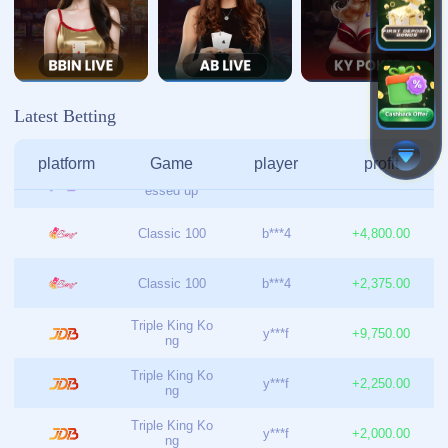
联系我们
河北省廊坊市广阳区新世纪步行街管理委员会
021-6654977
admin@chs-kysports.com
栏目导航
关于我们
服务介绍
团队介绍
新闻资讯