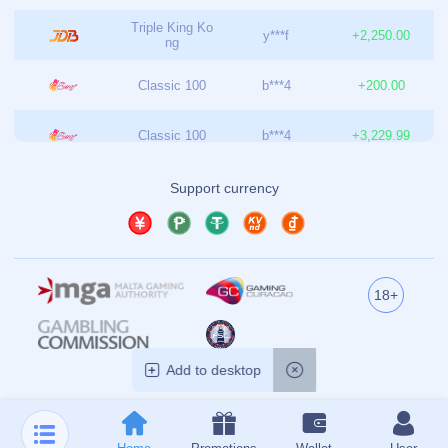
联系我们
产品展示
开云(kaiyun)中国官网-开云体育赛事平台-中文首页赛事更新
All
Rights by
开云体育