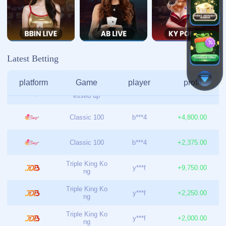
联系我们
河北省廊坊市广阳区新世纪步行街管理委员会
021-6654977
admin@chs-kysports.com
栏目导航
关于我们
服务介绍
团队介绍
新闻资讯