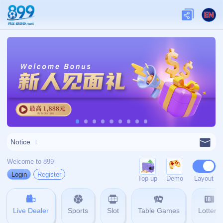
河北省廊坊市广阳区新世纪步行街管理委员会
021-6654977
404
网站首页
404