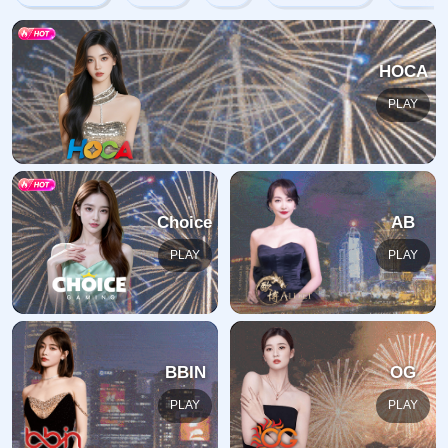
哎呀！找不到页面！